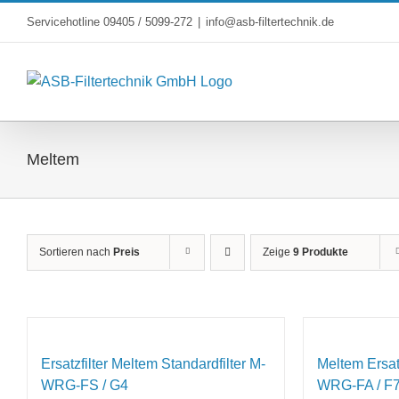
Skip
Servicehotline 09405 / 5099-272
|
info@asb-filtertechnik.de
to
content
Meltem
Sortieren nach
Preis
Zeige
9 Produkte
Ersatzfilter Meltem Standardfilter M-
Meltem Ersatzf
WRG-FS / G4
WRG-FA / F