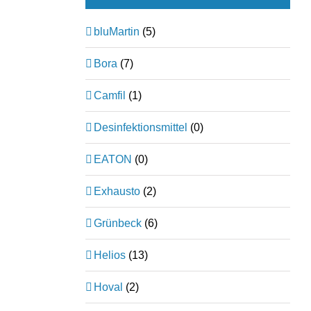
bluMartin
(5)
Bora
(7)
Camfil
(1)
Desinfektionsmittel
(0)
EATON
(0)
Exhausto
(2)
Grünbeck
(6)
Helios
(13)
Hoval
(2)