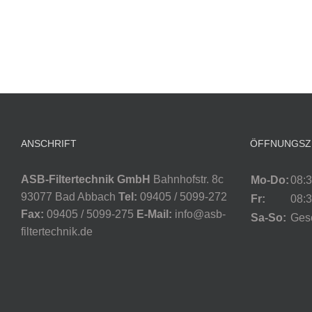
ANSCHRIFT
ÖFFNUNGSZ
ASB-Filtertechnik GmbH
Bahnhofstr. 8c
Mo-Do:
08:3
93077 Bad Abbach
Tel:
09405 / 5099-272
Fr:
08:3
Fax:
09405 / 5099-275
E-Mail:
info@asb-
Sa-So:
Ges
filtertechnik.de