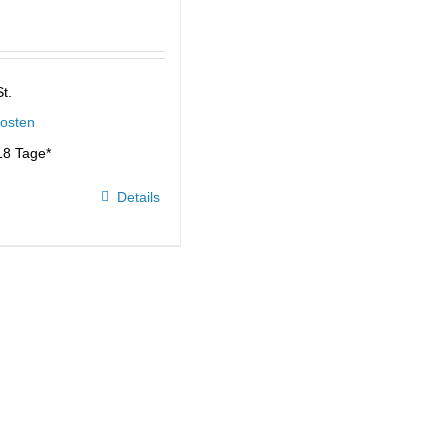
t.
osten
18 Tage*
Details