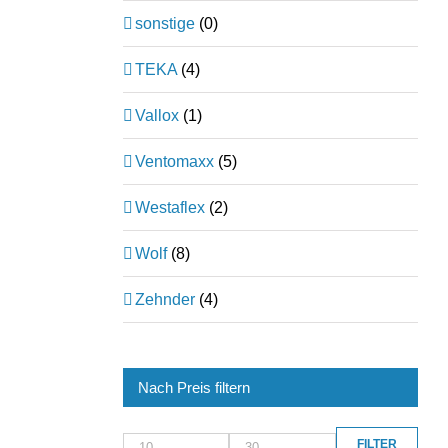
sonstige
(0)
TEKA
(4)
Vallox
(1)
Ventomaxx
(5)
Westaflex
(2)
Wolf
(8)
Zehnder
(4)
Nach Preis filtern
FILTER