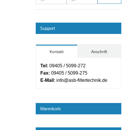
Min.
Max.
Preis
Preis
Support
Kontakt
Anschrift
Tel:
09405 / 5099-272
Fax:
09405 / 5099-275
E-Mail:
info@asb-filtertechnik.de
Warenkorb