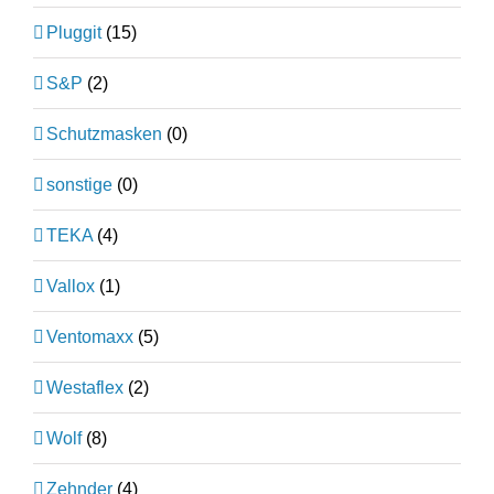
Pluggit
(15)
S&P
(2)
Schutzmasken
(0)
sonstige
(0)
TEKA
(4)
Vallox
(1)
Ventomaxx
(5)
Westaflex
(2)
Wolf
(8)
Zehnder
(4)