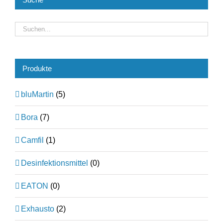
Produkte
bluMartin
(5)
Bora
(7)
Camfil
(1)
Desinfektionsmittel
(0)
EATON
(0)
Exhausto
(2)