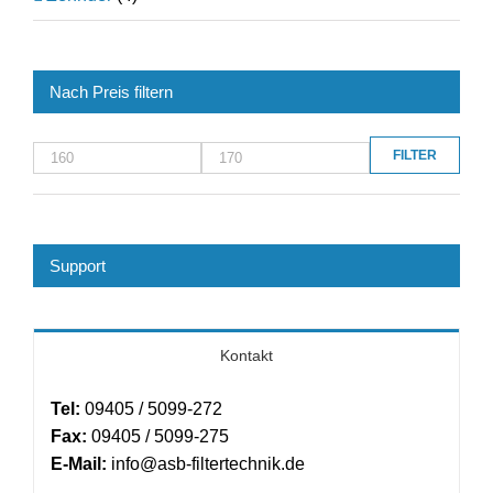
Nach Preis filtern
FILTER
Min.
Max.
Preis
Preis
Support
Kontakt
Tel:
09405 / 5099-272
Fax:
09405 / 5099-275
E-Mail:
info@asb-filtertechnik.de