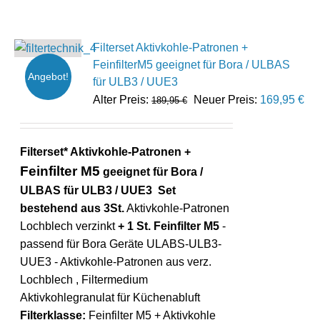
Filterset Aktivkohle-Patronen +
FeinfilterM5 geeignet für Bora / ULBAS
Angebot!
für ULB3 / UUE3
Ursprünglicher
Akt
Alter Preis:
Neuer Preis:
169,95
€
189,95
€
Preis
Pre
war:
ist:
Filterset* Aktivkohle-Patronen +
189,95 €
169
Feinfilter M5
geeignet für Bora /
ULBAS für ULB3 / UUE3
Set
bestehend aus
3St.
Aktivkohle-Patronen
Lochblech verzinkt
+ 1 St. Feinfilter M5
-
passend für Bora Geräte ULABS-ULB3-
UUE3 - Aktivkohle-Patronen aus verz.
Lochblech , Filtermedium
Aktivkohlegranulat für Küchenabluft
Filterklasse:
Feinfilter M5 + Aktivkohle