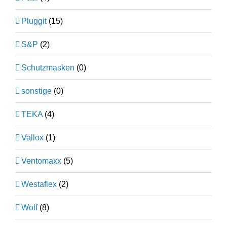
Pluggit
(15)
S&P
(2)
Schutzmasken
(0)
sonstige
(0)
TEKA
(4)
Vallox
(1)
Ventomaxx
(5)
Westaflex
(2)
Wolf
(8)