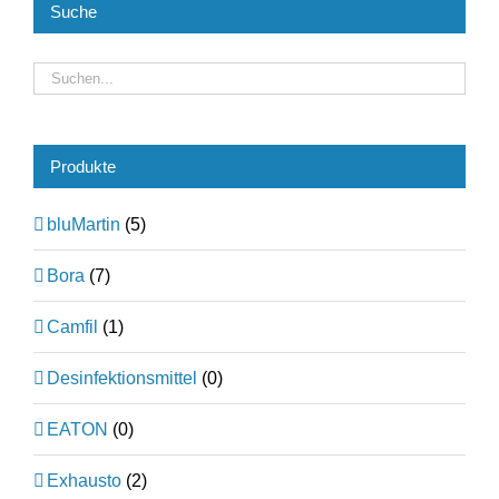
Suche
Produkte
bluMartin
(5)
Bora
(7)
Camfil
(1)
Desinfektionsmittel
(0)
EATON
(0)
Exhausto
(2)