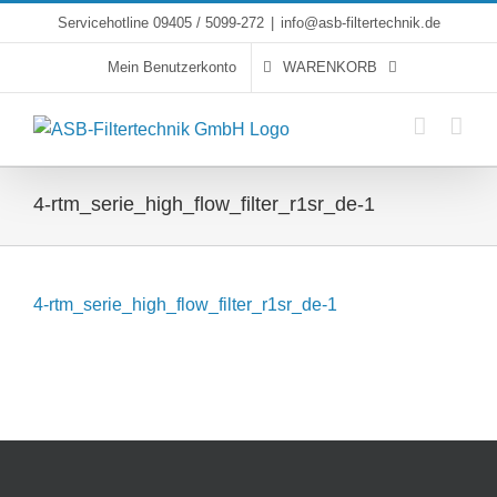
Skip
Servicehotline 09405 / 5099-272
|
info@asb-filtertechnik.de
to
Mein Benutzerkonto
WARENKORB
content
4-rtm_serie_high_flow_filter_r1sr_de-1
4-rtm_serie_high_flow_filter_r1sr_de-1