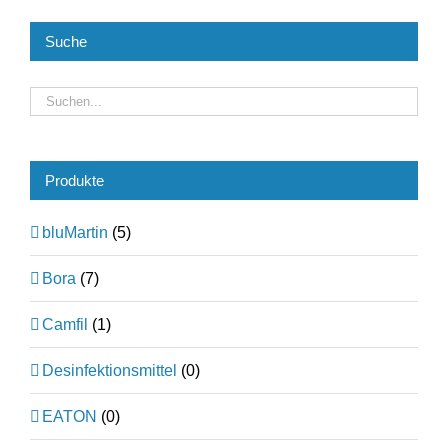
Suche
Produkte
bluMartin
(5)
Bora
(7)
Camfil
(1)
Desinfektionsmittel
(0)
EATON
(0)