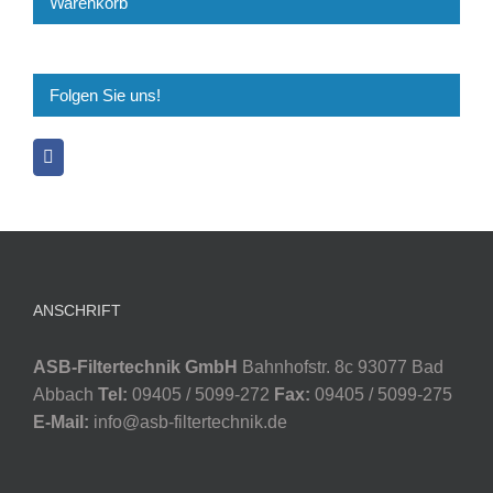
Warenkorb
Folgen Sie uns!
ANSCHRIFT
ASB-Filtertechnik GmbH
Bahnhofstr. 8c 93077 Bad
Abbach
Tel:
09405 / 5099-272
Fax:
09405 / 5099-275
E-Mail:
info@asb-filtertechnik.de