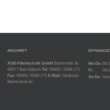
ANSCHRIFT
ÖFFNUNGSZ
ASB-Filtertechnik GmbH
Bahnhofstr. 8c
Mo-Do:
08:3
93077 Bad Abbach
Tel:
09405 / 5099-272
Fr:
08:3
Fax:
09405 / 5099-275
E-Mail:
info@asb-
Sa-So:
Ges
filtertechnik.de