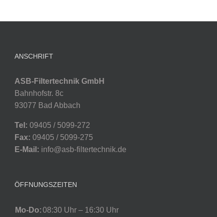
ANSCHRIFT
ASB-Filtertechnik GmbH
Bahnhofstr. 8c
93077 Bad Abbach
Tel:
09405 / 5099-272
Fax:
09405 / 5099-275
E-Mail:
info@asb-filtertechnik.de
ÖFFNUNGSZEITEN
Mo-Do:
08:30 Uhr – 16:30 Uhr