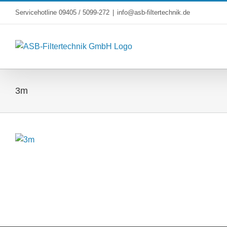
Skip
Servicehotline 09405 / 5099-272
|
info@asb-filtertechnik.de
to
content
3m