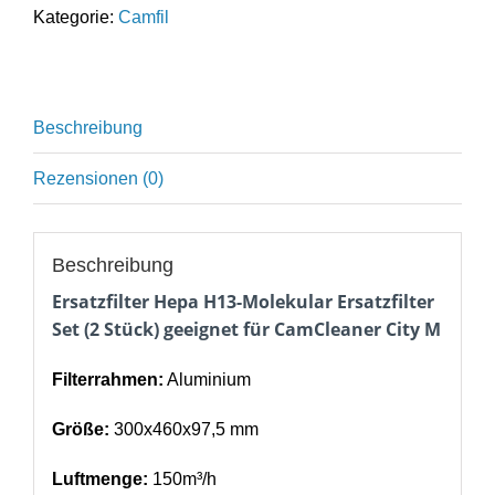
Ersatzfilter
Kategorie:
Camfil
Set
(2
Stück)
geeignet
Beschreibung
für
CamCleaner
Rezensionen (0)
City
M
Menge
Beschreibung
Ersatzfilter Hepa H13-Molekular Ersatzfilter
Set (2 Stück) geeignet für CamCleaner City M
Filterrahmen:
Aluminium
Größe:
300x460x97,5 mm
Luftmenge:
150m³/h