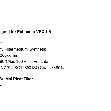
1.5
Menge
eignet für Exhausto VEX 1.5
er
f / Filtermedium: Synthetik
260xx mm
 80°C/bis 100% rel. Feuchte
 EN779 / ISO16890 ISO Coarse <80%
t. Mni Pleat Filter
4