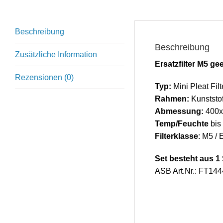
Beschreibung
Beschreibung
Zusätzliche Information
Ersatzfilter M5 ge
Rezensionen (0)
Typ:
Mini Pleat Filt
Rahmen:
Kunststof
Abmessung:
400x
Temp/Feuchte
bis
Filterklasse
: M5 /
Set besteht aus 1 S
ASB Art.Nr.: FT144