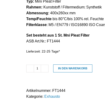
Typ:
Mini Pleat Filter
Rahmen:
Kunststoff / Filtermedium: Synthetik
Abmessung:
400x260xx mm
Temp/Feuchte
bis 80°C/bis 100% rel. Feuchte
Filterklasse
: M5 / EN779 / ISO16890 ISO Coa
Set besteht aus 1 St. Mni Pleat Filter
ASB Art.Nr.: FT1444
Lieferzeit:
22-25 Tage*
IN DEN WARENKORB
Ersatzfilter
M5
geeignet
für
Artikelnummer:
FT1444
Exhausto
Kategorie:
Exhausto
VEX