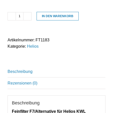
IN DEN WARENKORB
Feinfilter
F7
geeignet
für
Artikelnummer:
FT1183
Helios
Kategorie:
Helios
KWL
EC450/500/7
Menge
Beschreibung
Rezensionen (0)
Beschreibung
Feinfilter F7/Alternative für Helios KWL