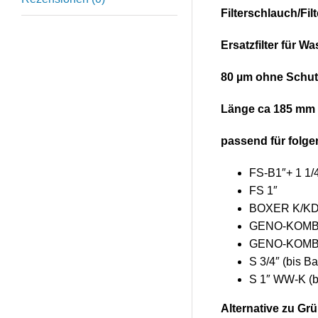
Filterschlauch/Fi
Ersatzfilter für Wa
80 µm ohne Schut
Länge ca 185 mm
passend für folg
FS-B1″+ 1 1/4
FS 1″
BOXER K/K
GENO-KOMBI 
GENO-KOMBI 
S 3/4″ (bis B
S 1″ WW-K (b
Alternative zu Gr