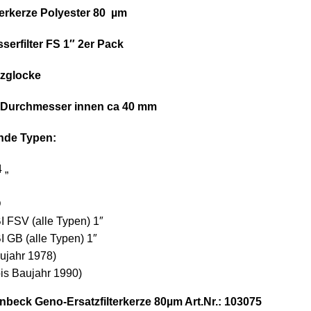
lterkerze Polyester 80 µm
sserfilter FS 1″ 2er Pack
zglocke
 Durchmesser innen ca 40 mm
ende Typen:
 „
D
FSV (alle Typen) 1″
GB (alle Typen) 1″
aujahr 1978)
is Baujahr 1990)
ünbeck Geno-Ersatzfilterkerze 80µm Art.Nr.: 103075