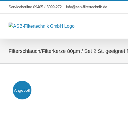
Skip
Servicehotline 09405 / 5099-272
|
info@asb-filtertechnik.de
to
content
Filterschlauch/Filterkerze 80µm / Set 2 St. geeignet
Angebot!