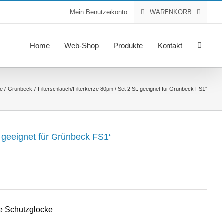
Mein Benutzerkonto
WARENKORB
Home
Web-Shop
Produkte
Kontakt
te
Grünbeck
Filterschlauch/Filterkerze 80µm / Set 2 St. geeignet für Grünbeck FS1″
t. geeignet für Grünbeck FS1″
r
ne Schutzglocke