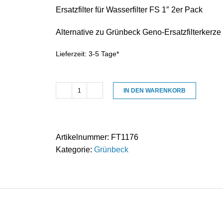
Ersatzfilter für Wasserfilter FS 1″ 2er Pack
Alternative zu Grünbeck Geno-Ersatzfilterkerze
Lieferzeit:
3-5 Tage*
IN DEN WARENKORB
Filterschlauch/Filterkerze
80µm
/
Set
Artikelnummer:
FT1176
2
Kategorie:
Grünbeck
St.
geeignet
für
Grünbeck
FS1"
Menge