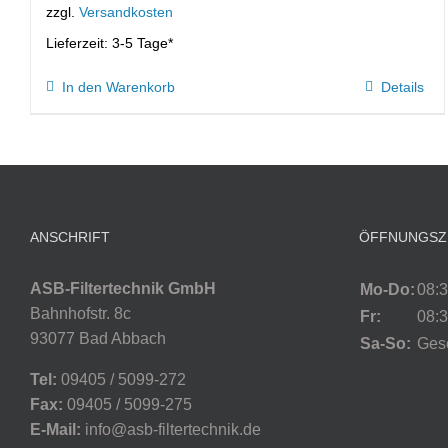
zzgl.
Versandkosten
Lieferzeit:
3-5 Tage*
In den Warenkorb
Details
ANSCHRIFT
ÖFFNUNGSZ
ASB-Filtertechnik GmbH
Mo-Do:
08:3
Bahnhofstr. 8c
Fr:
08:3
93077 Bad Abbach
Sa-So:
Ges
Tel:
09405 / 5099-272
Fax:
09405 / 5099-275
E-Mail:
info@asb-filtertechnik.de