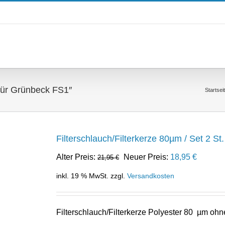
 für Grünbeck FS1″
Startsei
Filterschlauch/Filterkerze 80µm / Set 2 S
Ursprünglicher
Aktuelle
Alter Preis:
Neuer Preis:
18,95
€
21,95
€
Preis
Preis
inkl. 19 % MwSt.
zzgl.
Versandkosten
war:
ist:
21,95 €
18,95 €.
Filterschlauch/Filterkerze Polyester 80 µm oh