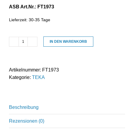
ASB Art.Nr.: FT1973
Lieferzeit:
30-35 Tage
IN DEN WARENKORB
Schwebstofffilter
H13
geeignet
für
Artikelnummer:
FT1973
TEKA
Kategorie:
TEKA
LMD
507-
508
Menge
Beschreibung
Rezensionen (0)