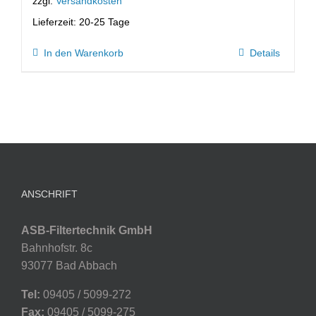
zzgl.
Versandkosten
Lieferzeit:
20-25 Tage
In den Warenkorb
Details
ANSCHRIFT
ASB-Filtertechnik GmbH
Bahnhofstr. 8c
93077 Bad Abbach
Tel:
09405 / 5099-272
Fax:
09405 / 5099-275