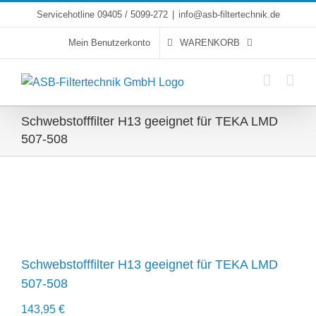
Skip
Servicehotline 09405 / 5099-272
|
info@asb-filtertechnik.de
to
Mein Benutzerkonto
WARENKORB
content
Schwebstofffilter H13 geeignet für TEKA LMD
507-508
Schwebstofffilter H13 geeignet für TEKA LMD
507-508
143,95
€