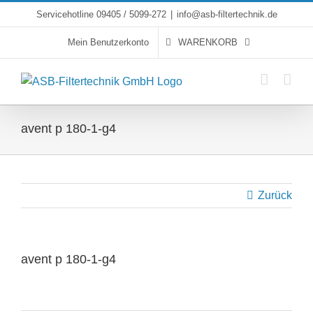
Skip
Servicehotline 09405 / 5099-272
|
info@asb-filtertechnik.de
to
Mein Benutzerkonto
WARENKORB
content
avent p 180-1-g4
Zurück
avent p 180-1-g4