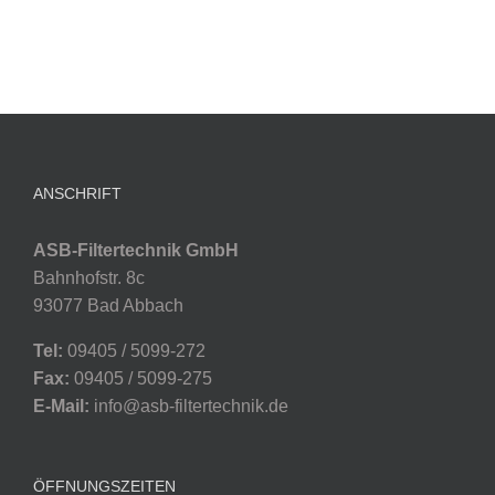
ANSCHRIFT
ASB-Filtertechnik GmbH
Bahnhofstr. 8c
93077 Bad Abbach
Tel:
09405 / 5099-272
Fax:
09405 / 5099-275
E-Mail:
info@asb-filtertechnik.de
ÖFFNUNGSZEITEN