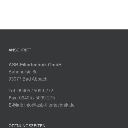
ANSCHRIFT
ASB-Filtertechnik GmbH
Bahnhofstr. 8c
93077 Bad Abbach
Tel:
09405 / 5099-272
Fax:
09405 / 5099-275
E-Mail:
info@asb-filtertechnik.de
ÖFFNUNGSZEITEN