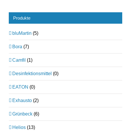
Produkte
bluMartin
(5)
Bora
(7)
Camfil
(1)
Desinfektionsmittel
(0)
EATON
(0)
Exhausto
(2)
Grünbeck
(6)
Helios
(13)