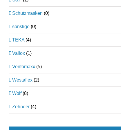
Schutzmasken
(0)
sonstige
(0)
TEKA
(4)
Vallox
(1)
Ventomaxx
(5)
Westaflex
(2)
Wolf
(8)
Zehnder
(4)