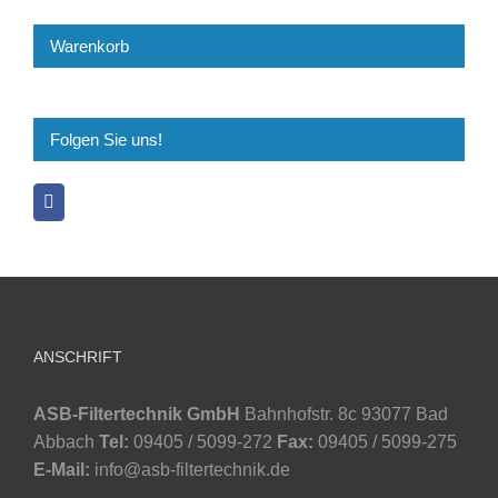
Warenkorb
Folgen Sie uns!
ANSCHRIFT
ASB-Filtertechnik GmbH
Bahnhofstr. 8c 93077 Bad
Abbach
Tel:
09405 / 5099-272
Fax:
09405 / 5099-275
E-Mail:
info@asb-filtertechnik.de