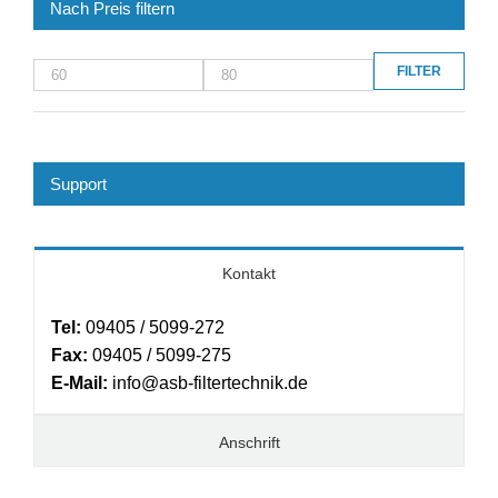
Nach Preis filtern
FILTER
Min.
Max.
Preis
Preis
Support
Kontakt
Tel:
09405 / 5099-272
Fax:
09405 / 5099-275
E-Mail:
info@asb-filtertechnik.de
Anschrift