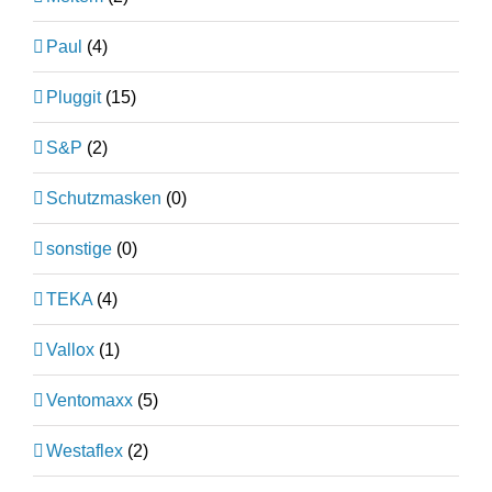
Paul
(4)
Pluggit
(15)
S&P
(2)
Schutzmasken
(0)
sonstige
(0)
TEKA
(4)
Vallox
(1)
Ventomaxx
(5)
Westaflex
(2)