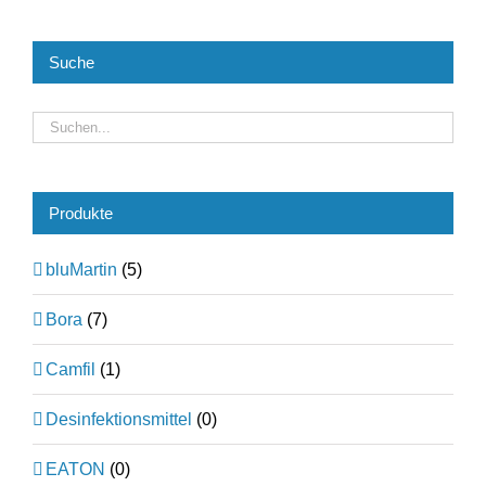
Suche
Produkte
bluMartin
(5)
Bora
(7)
Camfil
(1)
Desinfektionsmittel
(0)
EATON
(0)