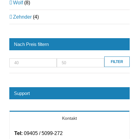
Wolf
(8)
Zehnder
(4)
Nach Preis filtern
FILTER
Min.
Max.
Preis
Preis
Support
Kontakt
Tel:
09405 / 5099-272