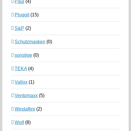
Paul
(4)
Pluggit
(15)
S&P
(2)
Schutzmasken
(0)
sonstige
(0)
TEKA
(4)
Vallox
(1)
Ventomaxx
(5)
Westaflex
(2)
Wolf
(8)