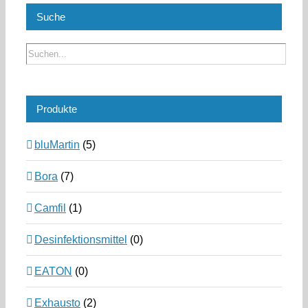
Suche
Produkte
bluMartin
(5)
Bora
(7)
Camfil
(1)
Desinfektionsmittel
(0)
EATON
(0)
Exhausto
(2)