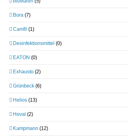
bluMartin
(5)
Bora
(7)
Camfil
(1)
Desinfektionsmittel
(0)
EATON
(0)
Exhausto
(2)
Grünbeck
(6)
Helios
(13)
Hoval
(2)
Kampmann
(12)