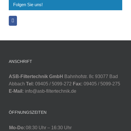
Folgen Sie uns!
ANSCHRIFT
ASB-Filtertechnik GmbH
Bahnhofstr. 8c 93077 Bad
Abbach
Tel:
09405 / 5099-272
Fax:
09405 / 5099-275
E-Mail:
info@asb-filtertechnik.de
ÖFFNUNGSZEITEN
Mo-Do:
08:30 Uhr – 16:30 Uhr