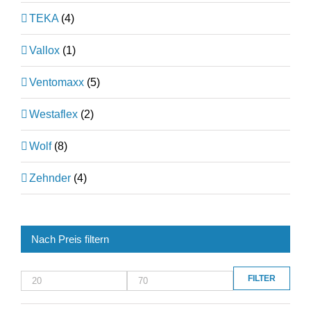
TEKA
(4)
Vallox
(1)
Ventomaxx
(5)
Westaflex
(2)
Wolf
(8)
Zehnder
(4)
Nach Preis filtern
FILTER
Min.
Max.
Preis
Preis