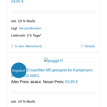
24,95
€
inkl. 19 % MwSt.
zzgl.
Versandkosten
Lieferzeit:
3-5 Tage*
In den Warenkorb
Details
Spar-Set Ersatzfilter M5 geeignet für Kampmann
Angebot!
Indoor 400 WRG
Ursprünglicher
Aktueller
Alter Preis:
Neuer Preis:
63,95
€
69,90
€
Preis
Preis
war:
ist:
69,90 €
63,95 €.
inkl. 19 % MwSt.