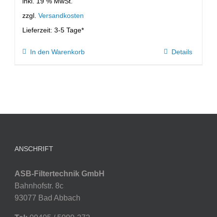
inkl. 19 % MwSt.
zzgl.
Versandkosten
Lieferzeit:
3-5 Tage*
In den Warenkorb
Details
ANSCHRIFT
ASB-Filtertechnik GmbH
Bahnhofstr. 8c
93077 Bad Abbach