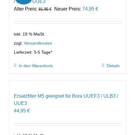
/ ULB3 / UUE3
Ursprünglicher
Aktueller
Alter Preis:
Neuer Preis:
74,95
€
81,95
€
Preis
Preis
war:
ist:
81,95 €
74,95 €.
inkl. 19 % MwSt.
zzgl.
Versandkosten
Lieferzeit:
3-5 Tage*
In den Warenkorb
Details
Ersatzfilter M5 geeignet für Bora UUEF3 / ULB3 /
UUE3
44,95
€