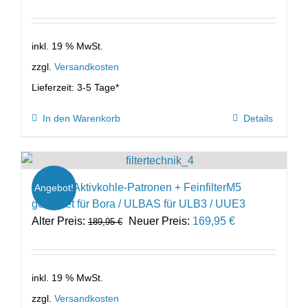
inkl. 19 % MwSt.
zzgl.
Versandkosten
Lieferzeit:
3-5 Tage*
In den Warenkorb
Details
Filterset Aktivkohle-Patronen + FeinfilterM5
Angebot!
geeignet für Bora / ULBAS für ULB3 / UUE3
Ursprünglicher
Aktueller
Alter Preis:
Neuer Preis:
169,95
€
189,95
€
Preis
Preis
war:
ist:
189,95 €
169,95 €.
inkl. 19 % MwSt.
zzgl.
Versandkosten