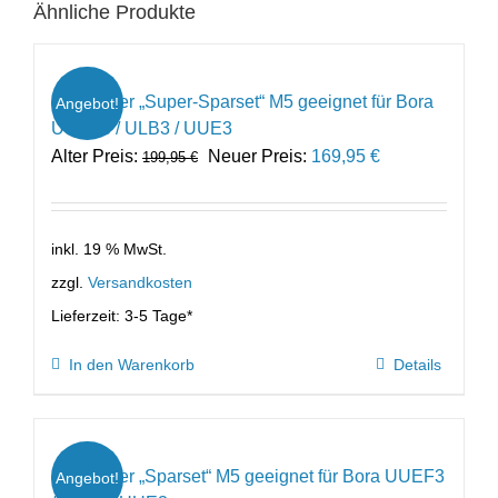
Ähnliche Produkte
Ersatzfilter „Super-Sparset“ M5 geeignet für Bora
Angebot!
UUEF3 / ULB3 / UUE3
Ursprünglicher
Aktueller
Alter Preis:
Neuer Preis:
169,95
€
199,95
€
Preis
Preis
war:
ist:
199,95 €
169,95 €.
inkl. 19 % MwSt.
zzgl.
Versandkosten
Lieferzeit:
3-5 Tage*
In den Warenkorb
Details
Ersatzfilter „Sparset“ M5 geeignet für Bora UUEF3
Angebot!