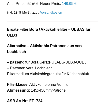
Ursprünglicher
Aktueller
Alter Preis:
Neuer Preis:
149,95
€
159,95
€
Preis
Preis
inkl. 19 % MwSt.
zzgl.
Versandkosten
war:
ist:
159,95 €
149,95 €.
Ersatz-Filter Bora / Aktivkohlefilter – ULBAS für
ULB3
Alternative – Aktivkohle-Patronen aus verz.
Lochblech
– passend für Bora Geräte ULABS-ULB3-UUE3
– Patronen verz. Lochblech ,
Filtermedium Aktivkohlegranulat für Küchenabluft
Filterklasse:
Aktivkohle ohne Vorfilter
Abmessung:
145x450mm/Patrone
ASB Art.Nr.: FT1734