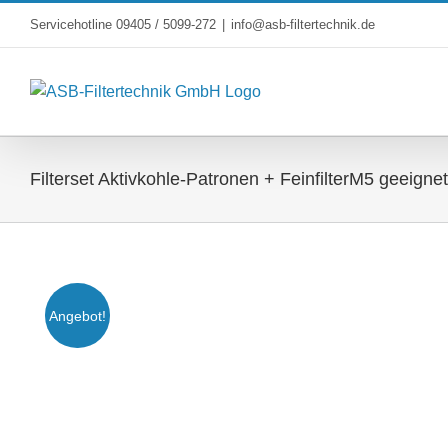
Skip
Servicehotline 09405 / 5099-272
|
info@asb-filtertechnik.de
to
content
Filterset Aktivkohle-Patronen + FeinfilterM5 geeign
Angebot!