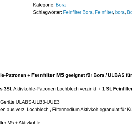
FeinfilterM5
Kategorie:
Bora
geeignet
Schlagwörter:
Feinfilter Bora
,
Feinfilter
,
bora
,
B
für
Bora
/
ULBAS
für
ULB3
/
UUE3
Feinfilter M5
hle-Patronen +
geeignet für Bora / ULBAS fü
Menge
us
3St.
Aktivkohle-Patronen Lochblech verzinkt
+ 1 St. Feinfilt
ra Geräte ULABS-ULB3-UUE3
en aus verz. Lochblech , Filtermedium Aktivkohlegranulat für K
lter M5 + Aktivkohle