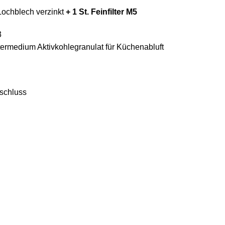
Lochblech verzinkt
+ 1 St. Feinfilter M5
3
ltermedium Aktivkohlegranulat für Küchenabluft
schluss