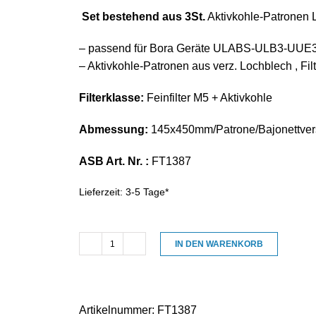
Set bestehend aus
3St.
Aktivkohle-Patronen 
– passend für Bora Geräte ULABS-ULB3-UUE
– Aktivkohle-Patronen aus verz. Lochblech , Fi
Filterklasse:
Feinfilter M5 + Aktivkohle
Abmessung:
145x450mm/Patrone/Bajonettver
ASB Art. Nr. :
FT1387
Lieferzeit:
3-5 Tage*
IN DEN WARENKORB
Filterset
Aktivkohle-
Patronen
+
Artikelnummer:
FT1387