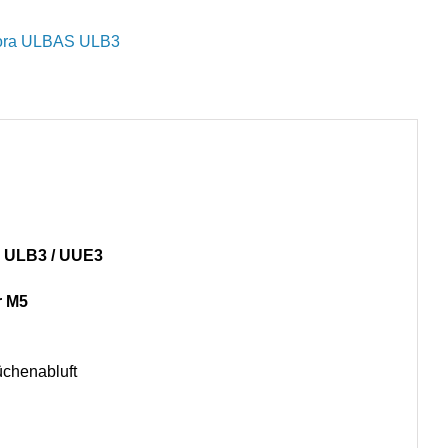
ora ULBAS ULB3
r ULB3 / UUE3
er M5
üchenabluft