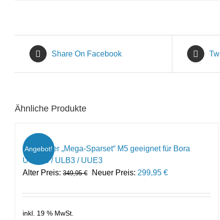
Share On Facebook
Tw
Ähnliche Produkte
Ersatzfilter „Mega-Sparset“ M5 geeignet für Bora
Angebot!
UUEF3 / ULB3 / UUE3
Ursprünglicher
Aktueller
Alter Preis:
Neuer Preis:
299,95
€
349,95
€
Preis
Preis
war:
ist:
349,95 €
299,95 €.
inkl. 19 % MwSt.