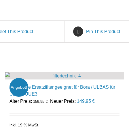
eet This Product
Pin This Product
Aktivkohle Ersatzfilter geeignet für Bora / ULBAS für
Angebot!
ULB3 / UUE3
Ursprünglicher
Aktueller
Alter Preis:
Neuer Preis:
149,95
€
159,95
€
Preis
Preis
war:
ist:
159,95 €
149,95 €.
inkl. 19 % MwSt.