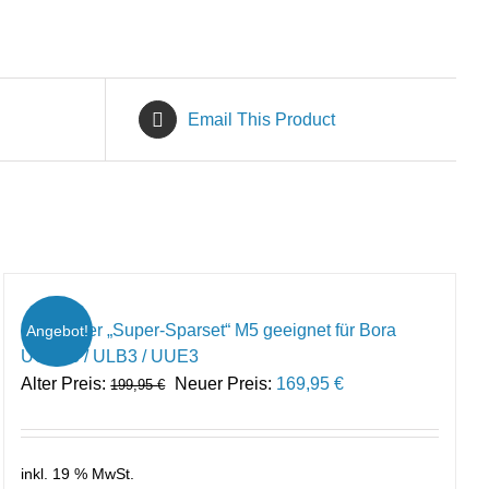
Email This Product
Ersatzfilter „Super-Sparset“ M5 geeignet für Bora
Angebot!
UUEF3 / ULB3 / UUE3
Ursprünglicher
Aktueller
Alter Preis:
Neuer Preis:
169,95
€
199,95
€
Preis
Preis
war:
ist:
199,95 €
169,95 €.
inkl. 19 % MwSt.