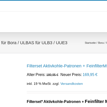
et für Bora / ULBAS für ULB3 / UUE3
Startseite
Bora
Filterset Aktivkohle-Patronen + Feinfilte
Ursprünglicher
Aktue
Alter Preis:
Neuer Preis:
169,95
€
189,95
€
Preis
Preis
inkl. 19 % MwSt.
zzgl.
Versandkosten
war:
ist:
189,95 €
169,9
Feinfilter
Filterset* Aktivkohle-Patronen +