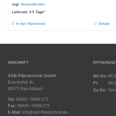
zzgl.
Versandkosten
Lieferzeit:
3-5 Tage*
In den Warenkorb
Details
ANSCHRIFT
ÖFFNUNGSZ
ASB-Filtertechnik GmbH
Mo-Do:
08:3
Bahnhofstr. 8c
Fr:
08:3
93077 Bad Abbach
Sa-So:
Ges
Tel:
09405 / 5099-272
Fax:
09405 / 5099-275
E-Mail:
info@asb-filtertechnik.de