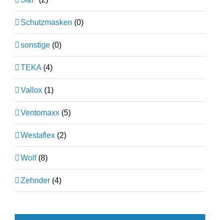
Schutzmasken
(0)
sonstige
(0)
TEKA
(4)
Vallox
(1)
Ventomaxx
(5)
Westaflex
(2)
Wolf
(8)
Zehnder
(4)