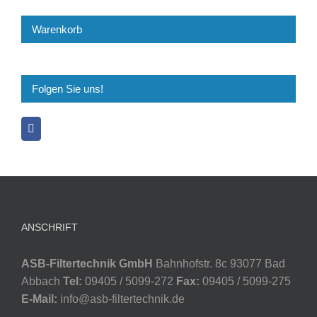
Warenkorb
Folgen Sie uns!
ANSCHRIFT
ASB-Filtertechnik GmbH
Bahnhofstr. 8c 93077 Bad
Abbach
Tel:
09405 / 5099-272
Fax:
09405 / 5099-275
E-Mail:
info@asb-filtertechnik.de