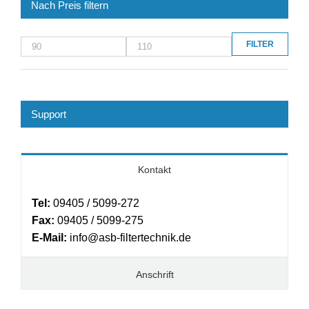
Nach Preis filtern
FILTER
Min.
Max.
Preis
Preis
Support
Kontakt
Tel:
09405 / 5099-272
Fax:
09405 / 5099-275
E-Mail:
info@asb-filtertechnik.de
Anschrift