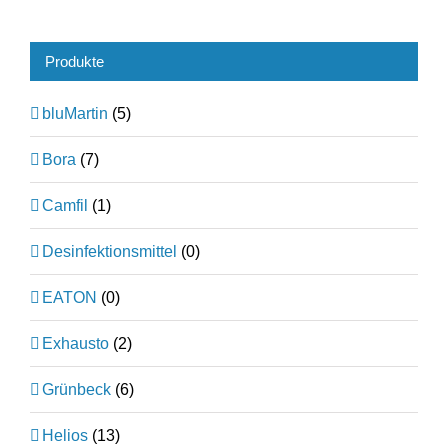
Produkte
bluMartin
(5)
Bora
(7)
Camfil
(1)
Desinfektionsmittel
(0)
EATON
(0)
Exhausto
(2)
Grünbeck
(6)
Helios
(13)