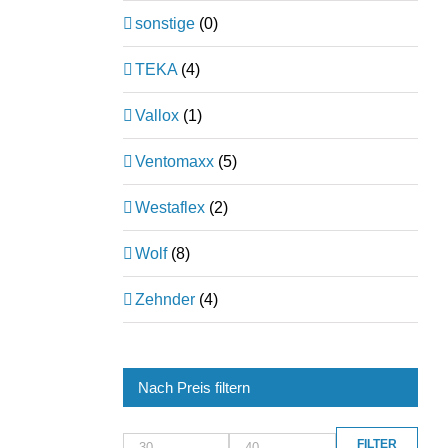
sonstige
(0)
TEKA
(4)
Vallox
(1)
Ventomaxx
(5)
Westaflex
(2)
Wolf
(8)
Zehnder
(4)
Nach Preis filtern
FILTER