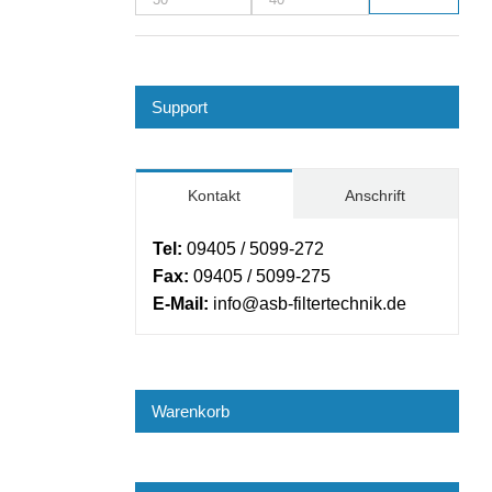
Min.
Max.
Preis
Preis
Support
Kontakt
Anschrift
Tel:
09405 / 5099-272
Fax:
09405 / 5099-275
E-Mail:
info@asb-filtertechnik.de
Warenkorb