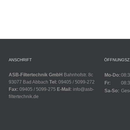
ANSCHRIFT
ÖFFNUNGSZ
ASB-Filtertechnik GmbH
Bahnhofstr. 8c
Mo-Do:
08:3
93077 Bad Abbach
Tel:
09405 / 5099-272
Fr:
08:3
Fax:
09405 / 5099-275
E-Mail:
info@asb-
Sa-So:
Ges
filtertechnik.de