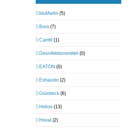
bluMartin
(5)
Bora
(7)
Camfil
(1)
Desinfektionsmittel
(0)
EATON
(0)
Exhausto
(2)
Grünbeck
(6)
Helios
(13)
Hoval
(2)