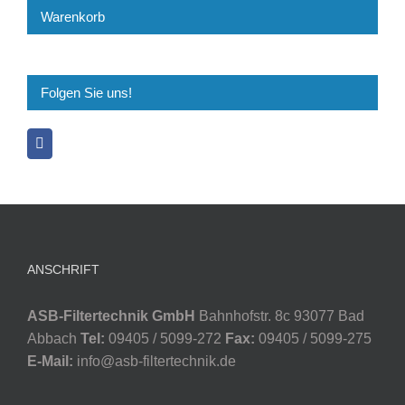
Warenkorb
Folgen Sie uns!
ANSCHRIFT
ASB-Filtertechnik GmbH
Bahnhofstr. 8c 93077 Bad
Abbach
Tel:
09405 / 5099-272
Fax:
09405 / 5099-275
E-Mail:
info@asb-filtertechnik.de