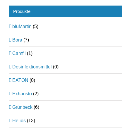
Produkte
bluMartin
(5)
Bora
(7)
Camfil
(1)
Desinfektionsmittel
(0)
EATON
(0)
Exhausto
(2)
Grünbeck
(6)
Helios
(13)