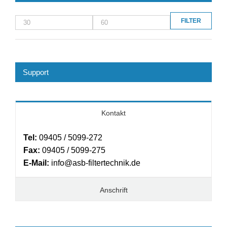
FILTER
Min.
Max.
Preis
Preis
Support
Kontakt
Tel:
09405 / 5099-272
Fax:
09405 / 5099-275
E-Mail:
info@asb-filtertechnik.de
Anschrift